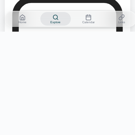
Home
Explore
Calendar
Links
No credit card required
Start Free Trial