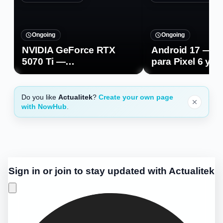
Ongoing
Ongoing
NVIDIA GeForce RTX
Android 17 — D
5070 Ti —
para Pixel 6 y 
Especificaciones y
posteriores
precio oficial
Do you like
Actualitek
?
Create your own page
with NowHub
.
Sign in or join to stay updated with Actualitek