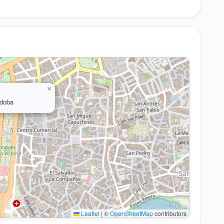
×
rdoba
Leaflet
|
©
OpenStreetMap
contributors