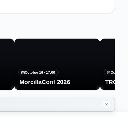
October 16 ·
17:00
October 2
MorcillaConf 2026
TRGCON