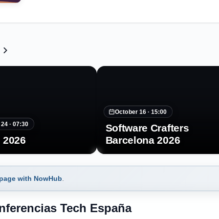
October 16 ·
15:00
 24 ·
07:30
Software Crafters
 2026
Barcelona 2026
 page with NowHub
.
onferencias Tech España