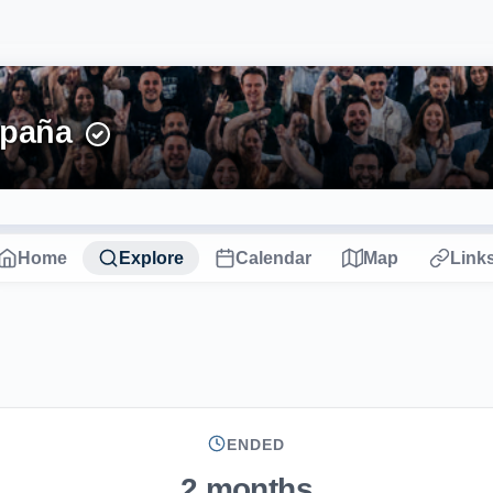
spaña
Home
Explore
Calendar
Map
Link
ENDED
2 months