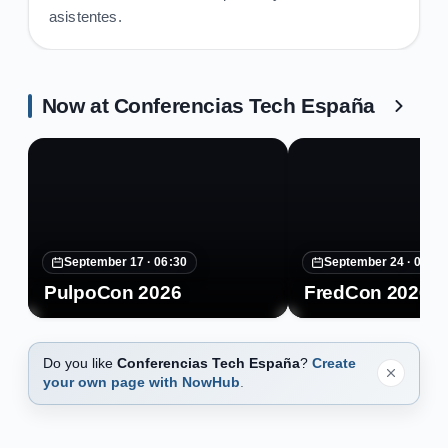
asistentes.
Now at Conferencias Tech España
September 17 ·
06:30
September 24 ·
07:30
PulpoCon 2026
FredCon 2026
Do you like
Conferencias Tech España
?
Create
your own page with NowHub
.