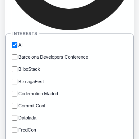
INTERESTS
All
Barcelona Developers Conference
BilboStack
BiznagaFest
Codemotion Madrid
Commit Conf
Datolada
FredCon