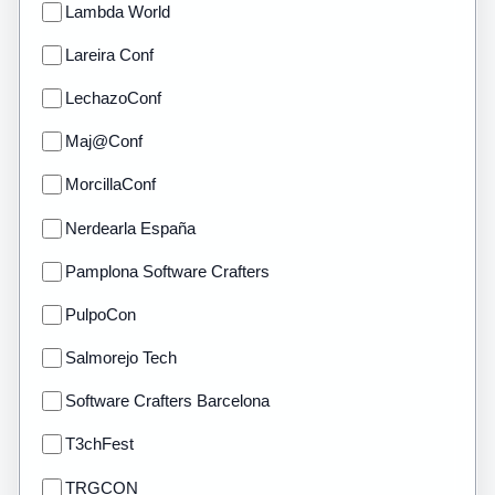
Lambda World
Lareira Conf
LechazoConf
Maj@Conf
MorcillaConf
Nerdearla España
Pamplona Software Crafters
PulpoCon
Salmorejo Tech
Software Crafters Barcelona
T3chFest
TRGCON