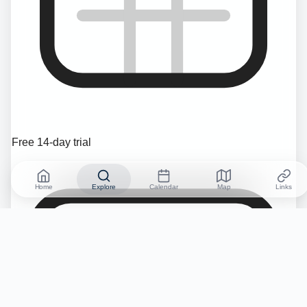
Free 14-day trial
Home
Explore
Calendar
Map
Links