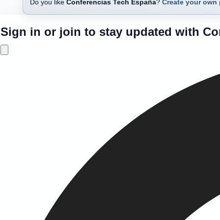
Do you like
Conferencias Tech España
?
Create your own
Sign in or join to stay updated with C