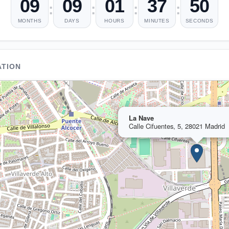
09
09
01
37
49
:
:
:
:
MONTHS
DAYS
HOURS
MINUTES
SECONDS
ATION
La Nave
Calle Cifuentes, 5, 28021 Madrid