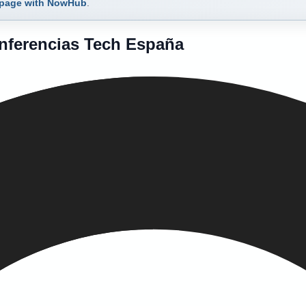
 page with NowHub
.
onferencias Tech España