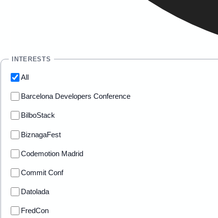
INTERESTS
All
Barcelona Developers Conference
BilboStack
BiznagaFest
Codemotion Madrid
Commit Conf
Datolada
FredCon