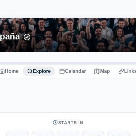
spaña
Home
Explore
Calendar
Map
Link
STARTS IN