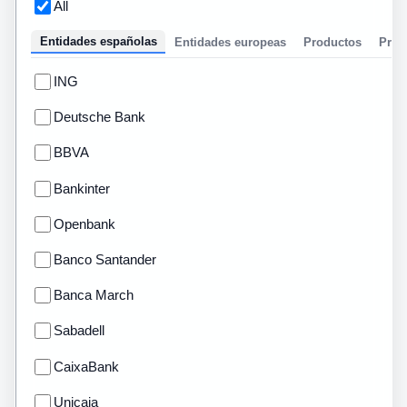
All
Entidades españolas
Entidades europeas
Productos
Prom
ING
Deutsche Bank
BBVA
Bankinter
Openbank
Banco Santander
Banca March
Sabadell
CaixaBank
Unicaja