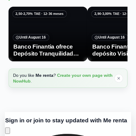
2,50-2,70% TAE · 12-36 meses
2,90-3,00% TAE · 12-36 m
Until August 16
Until August 16
Banco Finantia ofrece
Banco Finantia 
Depósito Tranquilidad
depósito Visión
con hasta 2,70% TAE
hasta 3,00% TA
Do you like
Me renta
?
Create your own page with
NowHub
.
Sign in or join to stay updated with Me renta