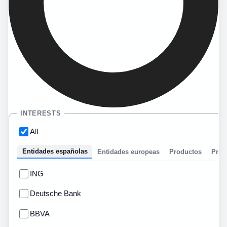
INTERESTS
All
Entidades españolas
Entidades europeas
Productos
Prom
ING
Deutsche Bank
BBVA