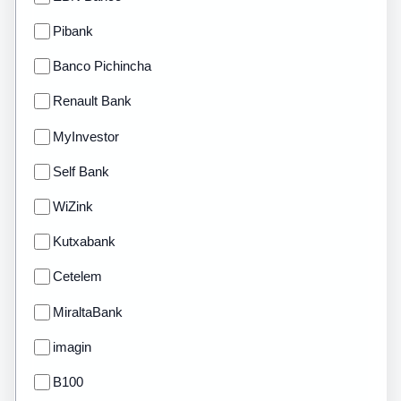
Pibank
Banco Pichincha
Renault Bank
MyInvestor
Self Bank
WiZink
Kutxabank
Cetelem
MiraltaBank
imagin
B100