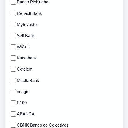
Banco Pichincha
Renault Bank
MyInvestor
Self Bank
WiZink
Kutxabank
Cetelem
MiraltaBank
imagin
B100
ABANCA
CBNK Banco de Colectivos