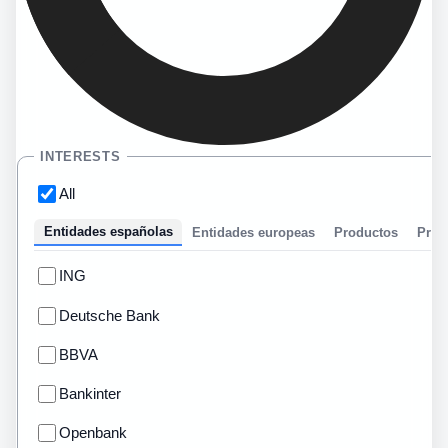
INTERESTS
All
Entidades españolas
Entidades europeas
Productos
Prom
ING
Deutsche Bank
BBVA
Bankinter
Openbank