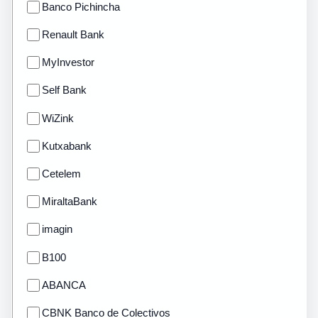
Banco Pichincha
Renault Bank
MyInvestor
Self Bank
WiZink
Kutxabank
Cetelem
MiraltaBank
imagin
B100
ABANCA
CBNK Banco de Colectivos