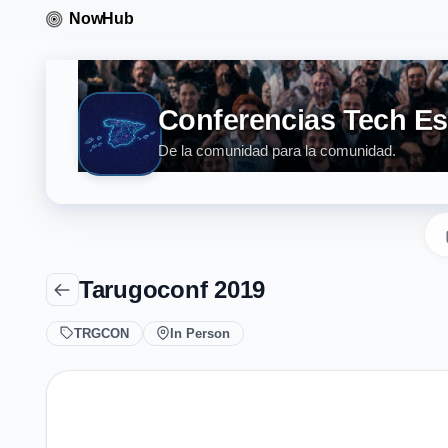
Conferencias Tech E
De la comunidad para la comunidad.
Tarugoconf 2019
TRGCON
In Person