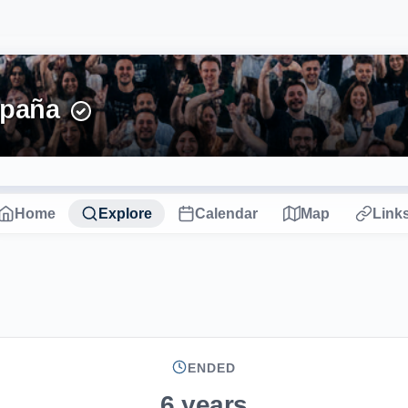
spaña
Home
Explore
Calendar
Map
Link
ENDED
6 years