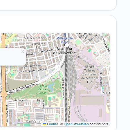
×
Leaflet
|
©
OpenStreetMap
contributors