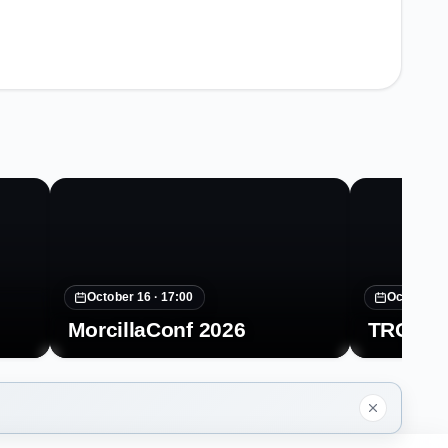
October 16 ·
17:00
October 2
MorcillaConf 2026
TRGCON