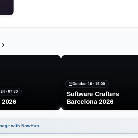
October 16 ·
15:00
 24 ·
07:30
Software Crafters
 2026
Barcelona 2026
 page with NowHub
.