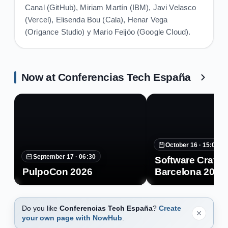
Canal (GitHub), Miriam Martín (IBM), Javi Velasco
(Vercel), Elisenda Bou (Cala), Henar Vega
(Origance Studio) y Mario Feijóo (Google Cloud).
Now at Conferencias Tech España
October 16 ·
15:00
September 17 ·
06:30
Software Crafte
PulpoCon 2026
Barcelona 2026
Do you like
Conferencias Tech España
?
Create
your own page with NowHub
.