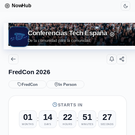
Conferencias Tech España
De la comunidad para la comunidad.
FredCon 2026
FredCon
In Person
STARTS IN
01
14
22
51
26
:
:
:
:
MONTHS
DAYS
HOURS
MINUTES
SECONDS