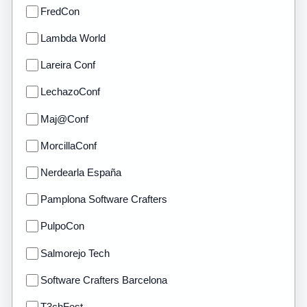
FredCon
Lambda World
Lareira Conf
LechazoConf
Maj@Conf
MorcillaConf
Nerdearla España
Pamplona Software Crafters
PulpoCon
Salmorejo Tech
Software Crafters Barcelona
T3chFest