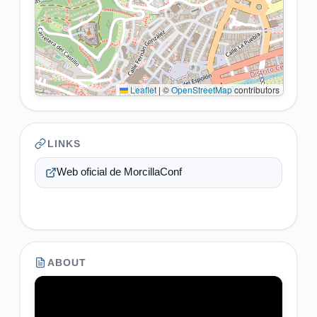
Leaflet
|
©
OpenStreetMap
contributors
LINKS
Web oficial de MorcillaConf
ABOUT