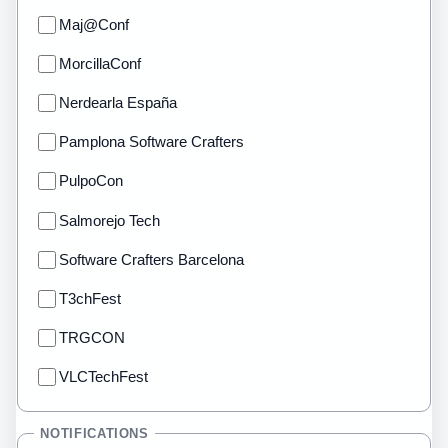
Maj@Conf
MorcillaConf
Nerdearla España
Pamplona Software Crafters
PulpoCon
Salmorejo Tech
Software Crafters Barcelona
T3chFest
TRGCON
VLCTechFest
NOTIFICATIONS