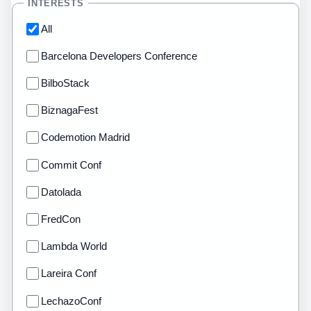
INTERESTS
All
Barcelona Developers Conference
BilboStack
BiznagaFest
Codemotion Madrid
Commit Conf
Datolada
FredCon
Lambda World
Lareira Conf
LechazoConf