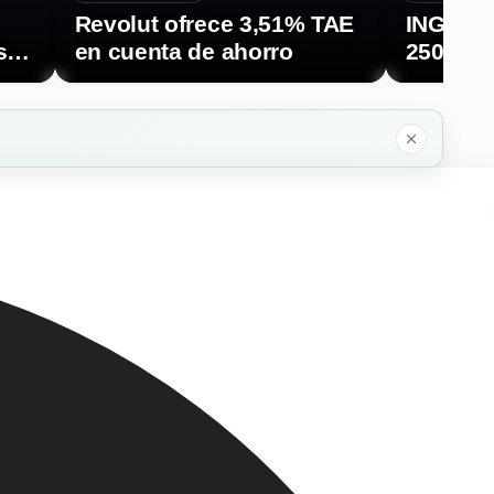
Revolut ofrece 3,51% TAE
ING Pla
sta
en cuenta de ahorro
250€ pa
y hasta
invita