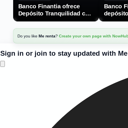
Banco Finantia ofrece
Banco Fi
Depósito Tranquilidad con
depósito
hasta 2,70% TAE
TAE
Do you like
Me renta
?
Create your own page with NowHu
Sign in or join to stay updated with Me