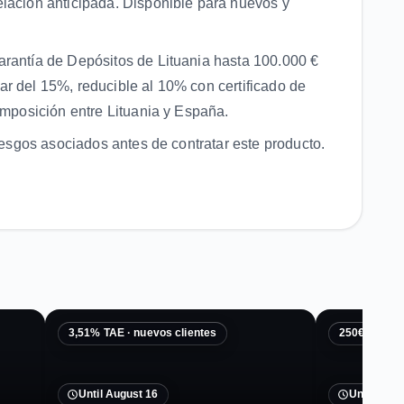
elación anticipada. Disponible para nuevos y
arantía de Depósitos de Lituania hasta 100.000 €
ndar del 15%, reducible al 10% con certificado de
imposición entre Lituania y España.
riesgos asociados antes de contratar este producto.
3,51% TAE · nuevos clientes
250€+50€ o
Until August 16
Until Augu