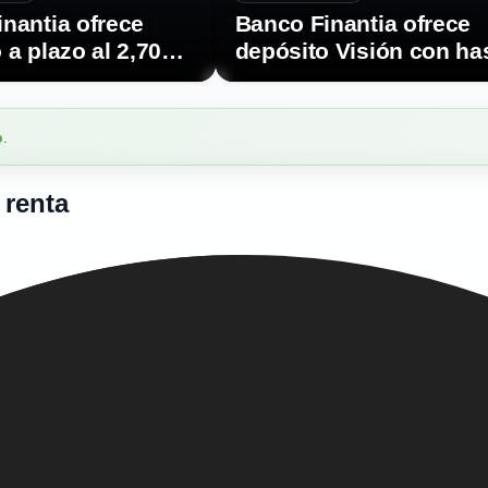
nantia ofrece
Banco Finantia ofrece
 a plazo al 2,70%
depósito Visión con ha
3,00% TAE
b
.
 renta