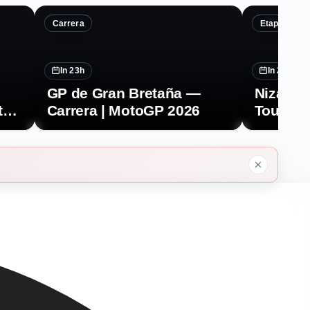
Carrera
Etapa 9 · 99
In 23h
In 23h
GP de Gran Bretaña —
Niza – N
to
Carrera | MotoGP 2026
Tour de
ght
2026