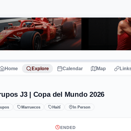
Home
Explore
Calendar
Map
Link
rupos J3 | Copa del Mundo 2026
rupos
Marruecos
Haití
In Person
ENDED