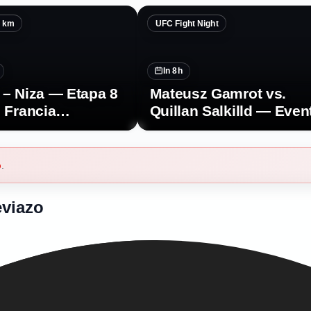
5 km
UFC Fight Night
In 8h
 – Niza — Etapa 8
Mateusz Gamrot vs.
e Francia
Quillan Salkilld — Even
o 2026
principal | UFC Fight Ni
b
.
eviazo