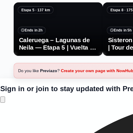
Etapa 5 · 137 km
Etapa 8 · 17
Ends in 2h
Ends in 5h
Caleruega – Lagunas de
Sisteron
Neila — Etapa 5 | Vuelta a
| Tour d
Burgos 2026
Femenin
Do you like
Previazo
?
Create your own page with NowHu
Sign in or join to stay updated with Pr