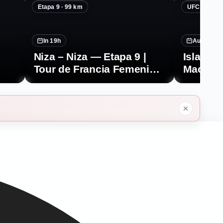
Etapa 9 · 99 km
UFC 330 · Tí
In 19h
August 15
Niza – Niza — Etapa 9 |
Islam M
Tour de Francia Femenino
Machado
2026
del peso