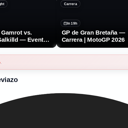
ght
Carrera
In 19h
 Gamrot vs.
GP de Gran Bretaña —
Salkilld — Evento
Carrera | MotoGP 2026
l | UFC Fight Night
b
.
eviazo