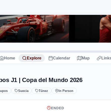
Home
Explore
Calendar
Map
Link
pos J1 | Copa del Mundo 2026
rupos
Suecia
Túnez
In Person
ENDED