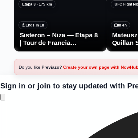
Etapa 8 · 175 km
UFC Fight Ni
Ends in 1h
In 4h
Sisteron – Niza — Etapa 8
Mateusz
| Tour de Francia
Quillan 
Femenino 2026
principa
Do you like
Previazo
?
Create your own page with NowHu
Sign in or join to stay updated with Pr