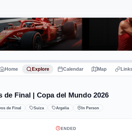
Home
Explore
Calendar
Map
Link
s de Final | Copa del Mundo 2026
vos de Final
Suiza
Argelia
In Person
ENDED