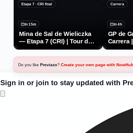
Etapa 7 · CRI final
Carrera
In 15m
In 4h
Mina de Sal de Wieliczka
GP de G
— Etapa 7 (CRI) | Tour de
Carrera 
Polonia 2026
Do you like
Previazo
?
Create your own page with NowHu
Sign in or join to stay updated with Pr