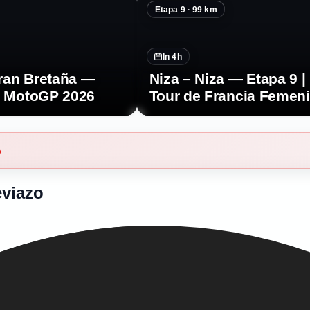
Etapa 9 · 99 km
In 4h
ran Bretaña —
Niza – Niza — Etapa 9 |
| MotoGP 2026
Tour de Francia Femen
2026
b
.
eviazo