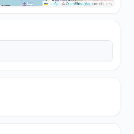
Leaflet
|
©
OpenStreetMap
contributors