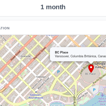
1 month
ATION
BC Place
Vancouver, Columbia Británica, Cana