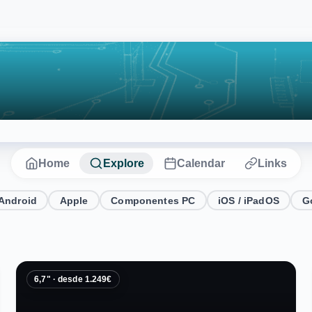
Home
Explore
Calendar
Links
Android
Apple
Componentes PC
iOS / iPadOS
G
6,7" · desde 1.249€