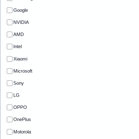
Google
NVIDIA
AMD
Intel
Xiaomi
Microsoft
Sony
LG
OPPO
OnePlus
Motorola