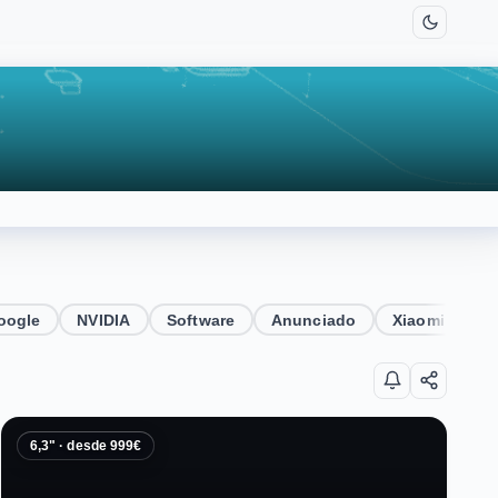
oogle
NVIDIA
Software
Anunciado
Xiaomi
Au
6,3" · desde 999€