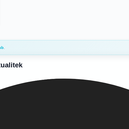
ub
.
ualitek