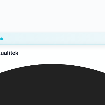
ub
.
ualitek