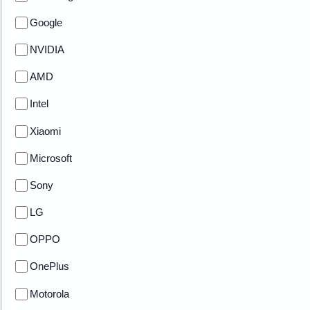
Google
NVIDIA
AMD
Intel
Xiaomi
Microsoft
Sony
LG
OPPO
OnePlus
Motorola