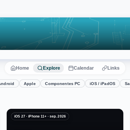
Home
Explore
Calendar
Links
Android
Apple
Componentes PC
iOS / iPadOS
S
iOS 27 · iPhone 11+ · sep. 2026